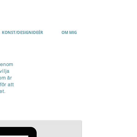
KONST/DESIGNIDEÉR
OM MIG
igenom
vilja
om är
ör att
het.