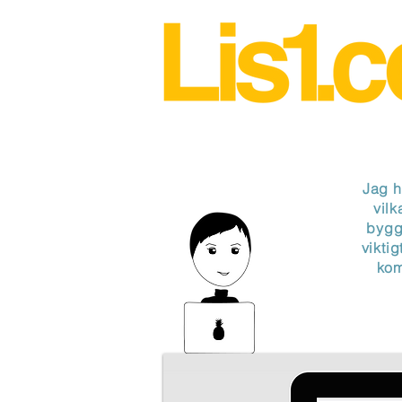
Jag h
vilk
bygga
vikti
kom